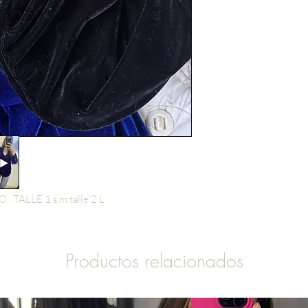
TALLE 1 s,m talle 2 L
Productos relacionados