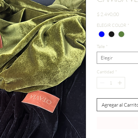
Precio
$ 2.490,00
ELEGIR COLOR
*
Talle
*
Elegir
Cantidad
*
Agregar al Carrit
R